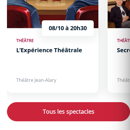
08/10 à 20h30
THÉÂTRE
THÉÂT
L’Expérience Théâtrale
Secr
Théâtre Jean-Alary
Théât
Tous les spectacles