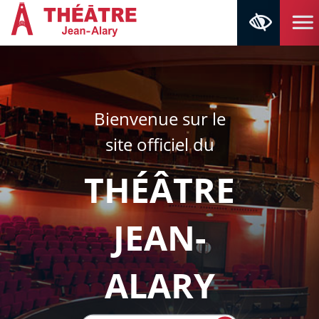
Aller au contenu
Aller au menu
Navigation principale
Panneau de gestion des cookies
Retour à la page d'accueil
Bienvenue sur le
site officiel du
THÉÂTRE
JEAN-
ALARY