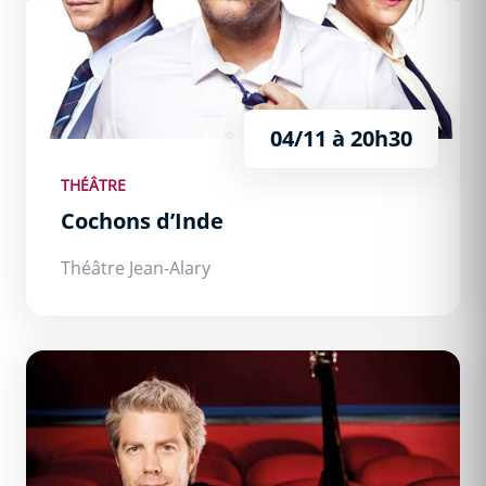
04/11 à 20h30
THÉÂTRE
Cochons d’Inde
Théâtre Jean-Alary
Kyle Eastwood « Eastwood by Eastwood »