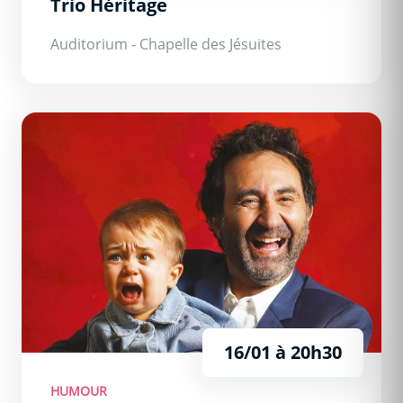
Trio Héritage
Auditorium - Chapelle des Jésuites
Mathieu Madenian &quot;À pleurer de rire&quot;
16/01 à 20h30
HUMOUR