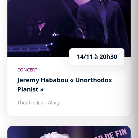
14/11 à 20h30
CONCERT
Jeremy Hababou « Unorthodox
Pianist »
Théâtre Jean-Alary
Roland Magdane &quot;Clap De Fin !!!&quot;