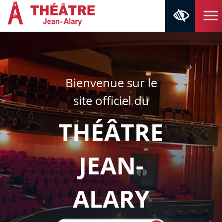
Aller au contenu
Aller au menu
Navigation principale
Panneau de gestion des cookies
Retour à la page d'accueil
Bienvenue sur le
site officiel du
THÉÂTRE
JEAN-
ALARY