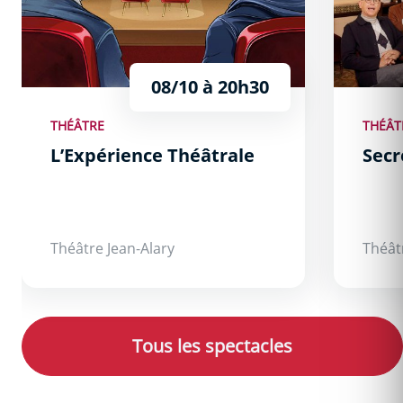
08/10 à 20h30
THÉÂTRE
THÉÂT
L’Expérience Théâtrale
Secr
Théâtre Jean-Alary
Théât
Tous les spectacles