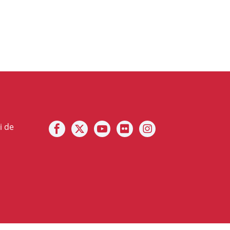
Notre facebook
Notre X (ex Twitter)
Notre Chaine youtube
Notre photothèque sur F
Notre Instagram
i de