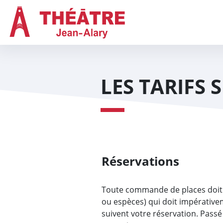
Aller au contenu
Aller au menu
Panneau de gestion des cookies
Navigation principal
LES TARIFS 
Réservations
Toute commande de places doit 
ou espèces) qui doit impérativem
suivent votre réservation. Passé 