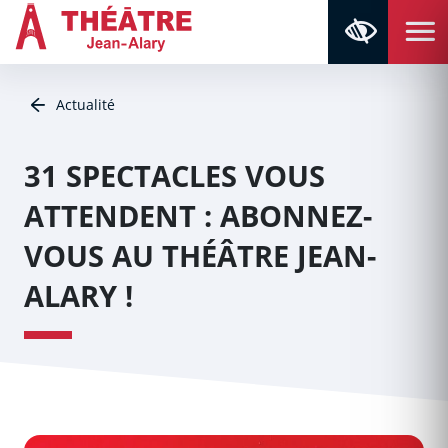
Aller au contenu
Aller au menu
Navigation principale
Panneau de gestion des cookies
Retour à la page d'accueil
Actualité
31 SPECTACLES VOUS
ATTENDENT : ABONNEZ-
VOUS AU THÉÂTRE JEAN-
ALARY !